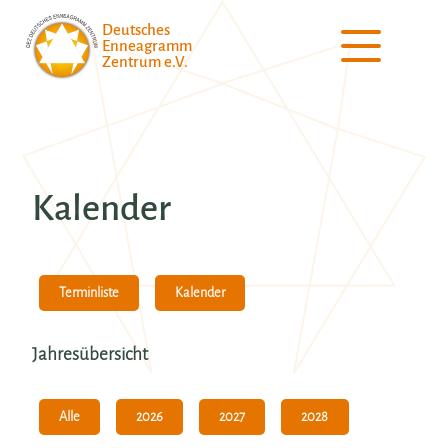
Deutsches
Enneagramm
Zentrum e.V.
Kalender
Kalender
Terminliste
Jahresübersicht
Alle
2026
2027
2028