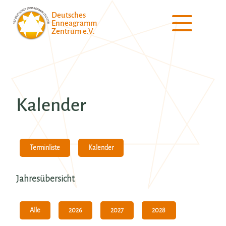
Deutsches
Enneagramm
Zentrum e.V.
Kalender
Kalender
Terminliste
Jahresübersicht
Alle
2026
2027
2028