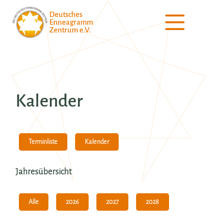
Deutsches
Enneagramm
Zentrum e.V.
Kalender
Kalender
Terminliste
Jahresübersicht
Alle
2026
2027
2028