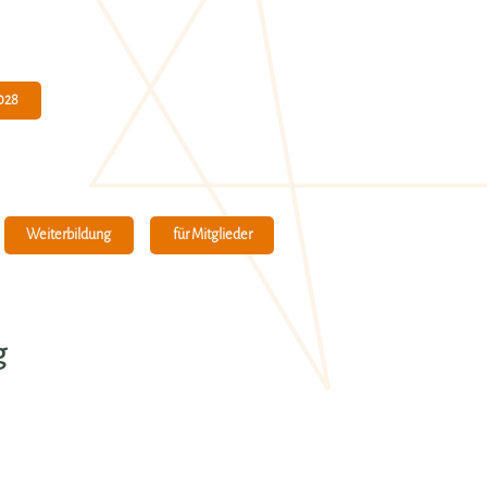
028
Weiterbildung
für Mitglieder
g