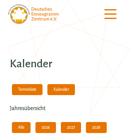
Deutsches
Enneagramm
Zentrum e.V.
Kalender
Kalender
Terminliste
Jahresübersicht
Alle
2026
2027
2028