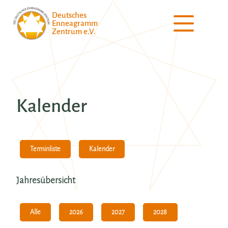
Deutsches
Enneagramm
Zentrum e.V.
Kalender
Kalender
Terminliste
Jahresübersicht
Alle
2026
2028
2027