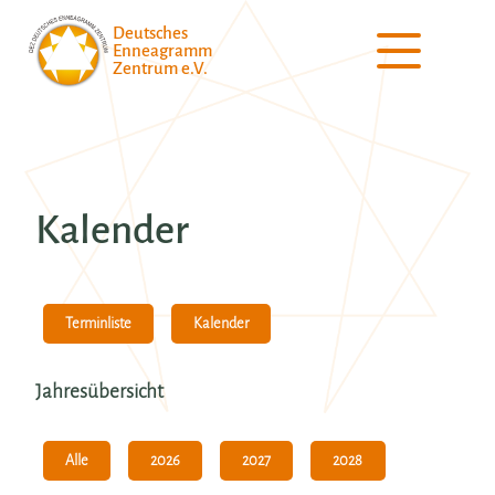
Deutsches
Enneagramm
Zentrum e.V.
Kalender
Kalender
Terminliste
Jahresübersicht
Alle
2026
2027
2028