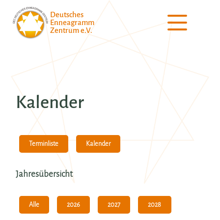
Deutsches
Enneagramm
Zentrum e.V.
Kalender
Kalender
Terminliste
Jahresübersicht
Alle
2026
2028
2027