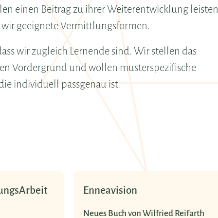
n einen Beitrag zu ihrer Weiterentwicklung leisten
 wir geeignete Vermittlungsformen.
ass wir zugleich Lernende sind. Wir stellen das
den Vordergrund und wollen musterspezifische
ie individuell passgenau ist.
nneavision
Gelebtes Enneagramm
eues Buch von Wilfried Reifarth
Auf der Grundlage der Enneagramm-Idee