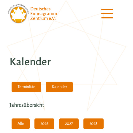
Deutsches
Enneagramm
Zentrum e.V.
Kalender
Kalender
Terminliste
Jahresübersicht
Alle
2026
2027
2028